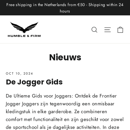
Skip
Free shipping in the Netherlands from €50 - Shipping within 24
to
hours
content
Ca
Search
Site nav
Nieuws
OCT 10, 2024
De Jogger Gids
De Ultieme Gids voor Joggers: Ontdek de Frontier
Jogger Joggers zijn tegenwoordig een onmisbaar
kledingstuk in elke garderobe. Ze combineren
comfort met functionaliteit en zijn geschikt voor zowel
de sportschool als je dagelijkse activiteiten. In deze